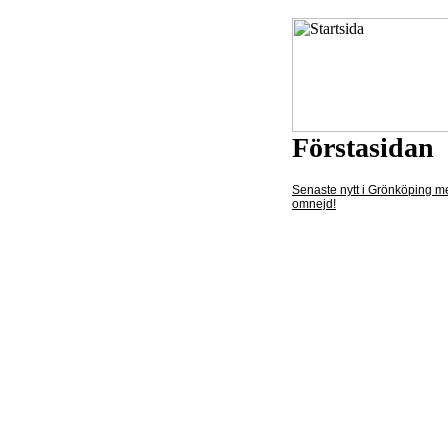
Förstasidan
Senaste nytt i Grönköping m
omnejd!