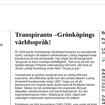
R
Transpiranto –Grönköpings
P
världsspråk!
hel
ed
L
År 1929 kunde Grönköpings Veckoblad kungöra en sensationell
Åte
nyhet, nämligen att stadens folkskollärare Ludvig Hagwald hade
konstruerat ett nytt världsspråk. Han döpte det till transpiranto
”på grund av dess ovanliga klarfattlighet”. Som prov på det nya
språket återgav Finlands nationalsång Vårt land, vårt land av
Johan Ludvig Runeberg under titeln ”Va paj,va paj ”.
O
d
Transpiranto är givetvis avsett att vara en vänlig drift med
Vi
esperanto, det artificiella språk som den polske läkaren Ludvig
Fö
Zamenhof konstruerade redan 1887 i hopp om att ett
sp
gemensamt och neutralt språk skulle bidra till förståelse mellan
Be
folken. Mellan de två världskrigen fick esperanto förnyad
Gr
aktualitet i arbetarrörelsen och bland fredsvänner. En stor
esperantokongress hölls i Göteborg år 1928, något som
T
säkerligen inspirerade upphovsmannen till artikeln.
G
v
Författaren var Nils Hasselskog (1892-1936), som under ett tiotal