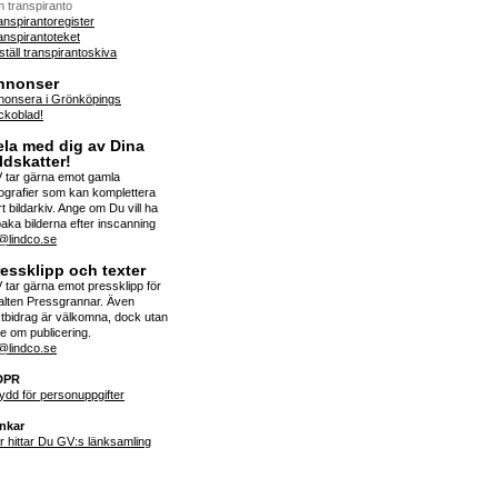
 transpiranto
anspirantoregister
anspirantoteket
ställ transpirantoskiva
nnonser
nonsera i Grönköpings
ckoblad!
ela med dig av Dina
ldskatter!
 tar gärna emot gamla
tografier som kan komplettera
t bildarkiv. Ange om Du vill ha
lbaka bilderna efter inscanning
f@lindco.se
essklipp och texter
 tar gärna emot pressklipp för
alten Pressgrannar. Även
xtbidrag är välkomna, dock utan
te om publicering.
f@lindco.se
DPR
ydd för personuppgifter
nkar
r hittar Du GV:s länksamling