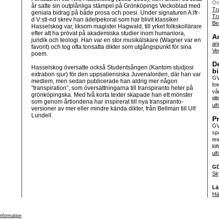
Om
år satte sin outplånliga stämpel på Grönköpings Veckoblad med
Tr
geniala bidrag på både prosa och poesi. Under signaturen A:lfr-
Tr
d V:stl-nd skrev han ädelpekoral som har blivit klassiker.
Be
Hasselskog var, liksom magister Hagwald, till yrket folkskollärare
efter att ha prövat på akademiska studier inom humaniora,
A
juridik och teologi. Han var en stor musikälskare (Wagner var en
an
favorit) och tog ofta tonsatta dikter som utgångspunkt för sina
Ve
poem.
D
Hasselskog översatte också Studentsången (Kantom studjosi
bi
extrabon sjur) för den uppsaliensiska Juvenalorden, där han var
GV
medlem, men sedan publicerade han aldrig mer någon
fo
”transpiration”, som översättningarna till transpiranto heter på
vår
grönköpingska. Med två korta texter skapade han ett mönster
til
som genom årtiondena har inspirerat till nya transpiranto-
ul
versioner av mer eller mindre kända dikter, från Bellman till Ulf
Lundell.
Pr
GV
sp
te
löf
ul
G
Sk
Lä
Hä
information