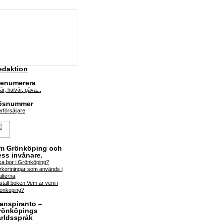
edaktion
renumerera
år, halvår, gåva...
ösnummer
rförsäljare
m Grönköping och
ess invånare.
lka bor i Grönköping?
rkortningar som används i
alterna
ställ boken Vem är vem i
önköping?
ranspiranto –
rönköpings
ärldsspråk